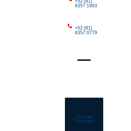
+52 (81)
8357 1903
Mty:
+52 (81)
8357 0779
Mty:
Síguenos
Aviso de
Privacidad