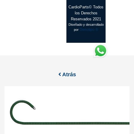
CardioParts© Todos
los Derechos
Reservados 2021
Diseñado y desarrollado
Genotipo ®
por
Atrás