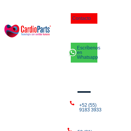
Contacto
Escríbenos
en
Whatsapp
Llámanos
+52 (55)
9183 3933
CDMX: