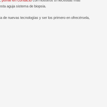
a,
ponte en contacto
con nosotros si necesitas más
sta aguja sistema de biopsia.
 de nuevas tecnologías y ser los primero en ofrecérsela,