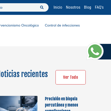
Inicio
Nosotros
Blog
FAQ's
to
ervencionismo Oncológico
Control de infecciones
oticias recientes
Ver Todo
Precisión en biopsia
percutánea y menos