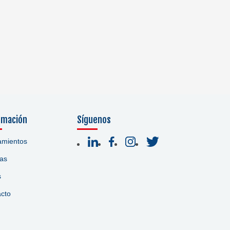
rmación
Síguenos
amientos
ias
s
cto