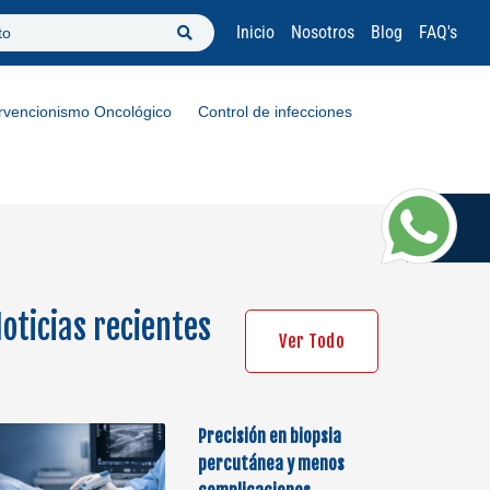
Inicio
Nosotros
Blog
FAQ's
to
ervencionismo Oncológico
Control de infecciones
oticias recientes
Ver Todo
Precisión en biopsia
percutánea y menos