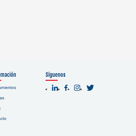
rmación
Síguenos
amientos
ias
s
cto